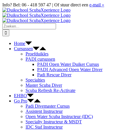
Ga
Facebook
X
YouTube
Google
Info? Bel: 06 - 418 597 47 | Of stuur direct een
e-mail
»
naar
Reviews
inhoud
Zoeken
naar:
Home
Cursussen
Proefduikles
PADI cursussen
PADI Open Water Duiker Cursus
PADI Advanced Open Water Diver
Padi Rescue Diver
Specialties
Master Scuba Diver
Scuba Refresh Re-Activate
EHBO
Go Pro
Padi Divemaster Cursus
Assistent Instructeur
Open Water Scuba Instructeur (IDC)
Specialty Instructeur & MSDT
IDC Staf Instructeur