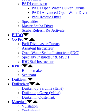
PADI cursussen
PADI Open Water Duiker Cursus
PADI Advanced Open Water Diver
Padi Rescue Diver
Specialties
Master Scuba Diver
Scuba Refresh Re-Activate
EHBO
Go Pro
Padi Divemaster Cursus
Assistent Instructeur
Open Water Scuba Instructeur (IDC)
Specialty Instructeur & MSDT
IDC Staf Instructeur
Kidz !
Bubblemaker
Sealteam
Duikteam
Duikreizen
Duiken op Sardinië (Italië)
Duiken op Gozo (Malta)
Duiken in Oostenrijk
Materiaal
Vulstation
Onderhoud