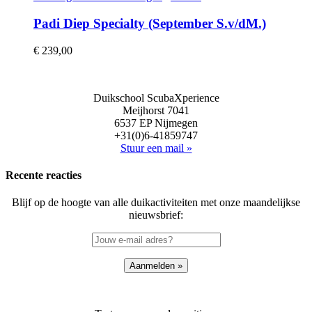
Padi Diep Specialty (September S.v/dM.)
€
239,00
Duikschool ScubaXperience
Meijhorst 7041
6537 EP Nijmegen
+31(0)6-41859747
Stuur een mail »
Recente reacties
Blijf op de hoogte van alle duikactiviteiten met onze maandelijkse
nieuwsbrief: