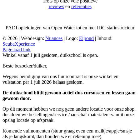
Trots op onze vele positieve
reviews
en
referenties
PADI opleidingen van Open Water tot en met IDC stafinstructeur
©
2026 | Webdesign:
Nuances
| Logo:
Eijrond
| Inhoud:
ScubaXperience
Facebook
X
YouTube
Google
Page load link
Reviews
Winkel vanaf 1 juli gesloten, duikschool is open.
Beste bezoeker/duiker,
Wegens beindiging van ons huurcontract is onze winkel en
vulstation per 1 juli 2026 helaas gesloten.
De duikschool blijft gewoon actief dus cursussen en lessen gaan
gewoon door.
Op dit moment hebben we nog geen andere locatie voor onze shop,
dus doen we bestellingen/service /aanschaf materialen vanuit onze
opslag locatie op afspraak.
Komende vulmomenten (stuur graag even een mailtje/appje/smsje
als je langskomt, dan houden we er rekening mee):