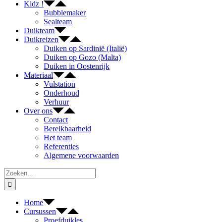
Kidz !
Bubblemaker
Sealteam
Duikteam
Duikreizen
Duiken op Sardinië (Italië)
Duiken op Gozo (Malta)
Duiken in Oostenrijk
Materiaal
Vulstation
Onderhoud
Verhuur
Over ons
Contact
Bereikbaarheid
Het team
Referenties
Algemene voorwaarden
Zoeken
naar:
Home
Cursussen
Proefduikles