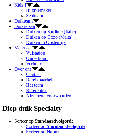
Kidz !
Bubblemaker
Sealteam
Duikteam
Duikreizen
Duiken op Sardinië (Italië)
Duiken op Gozo (Malta)
Duiken in Oostenrijk
Materiaal
Vulstation
Onderhoud
Verhuur
Over ons
Contact
Bereikbaarheid
Het team
Referenties
Algemene voorwaarden
Diep duik Specialty
Sorteer op
Standaardvolgorde
Sorteer op
Standaardvolgorde
Sorteer op
Naam