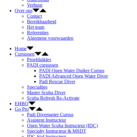
Verhuur
Over ons
Contact
Bereikbaarheid
Het team
Referenties
Algemene voorwaarden
Home
Cursussen
Proefduikles
PADI cursussen
PADI Open Water Duiker Cursus
PADI Advanced Open Water Diver
Padi Rescue Diver
Specialties
Master Scuba Diver
Scuba Refresh Re-Activate
EHBO
Go Pro
Padi Divemaster Cursus
Assistent Instructeur
Open Water Scuba Instructeur (IDC)
Specialty Instructeur & MSDT
IDC Staf Instructeur