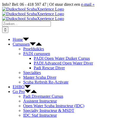
Ga
Facebook
X
YouTube
Google
Info? Bel: 06 - 418 597 47 | Of stuur direct een
e-mail
»
naar
Reviews
inhoud
Zoeken
naar:
Home
Cursussen
Proefduikles
PADI cursussen
PADI Open Water Duiker Cursus
PADI Advanced Open Water Diver
Padi Rescue Diver
Specialties
Master Scuba Diver
Scuba Refresh Re-Activate
EHBO
Go Pro
Padi Divemaster Cursus
Assistent Instructeur
Open Water Scuba Instructeur (IDC)
Specialty Instructeur & MSDT
IDC Staf Instructeur