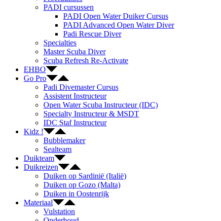
PADI cursussen
PADI Open Water Duiker Cursus
PADI Advanced Open Water Diver
Padi Rescue Diver
Specialties
Master Scuba Diver
Scuba Refresh Re-Activate
EHBO
Go Pro
Padi Divemaster Cursus
Assistent Instructeur
Open Water Scuba Instructeur (IDC)
Specialty Instructeur & MSDT
IDC Staf Instructeur
Kidz !
Bubblemaker
Sealteam
Duikteam
Duikreizen
Duiken op Sardinië (Italië)
Duiken op Gozo (Malta)
Duiken in Oostenrijk
Materiaal
Vulstation
Onderhoud