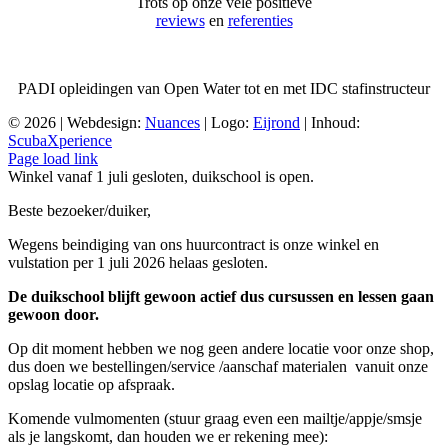
Trots op onze vele positieve
reviews
en
referenties
PADI opleidingen van Open Water tot en met IDC stafinstructeur
©
2026 | Webdesign:
Nuances
| Logo:
Eijrond
| Inhoud:
ScubaXperience
Facebook
X
YouTube
Google
Page load link
Reviews
Winkel vanaf 1 juli gesloten, duikschool is open.
Beste bezoeker/duiker,
Wegens beindiging van ons huurcontract is onze winkel en
vulstation per 1 juli 2026 helaas gesloten.
De duikschool blijft gewoon actief dus cursussen en lessen gaan
gewoon door.
Op dit moment hebben we nog geen andere locatie voor onze shop,
dus doen we bestellingen/service /aanschaf materialen vanuit onze
opslag locatie op afspraak.
Komende vulmomenten (stuur graag even een mailtje/appje/smsje
als je langskomt, dan houden we er rekening mee):