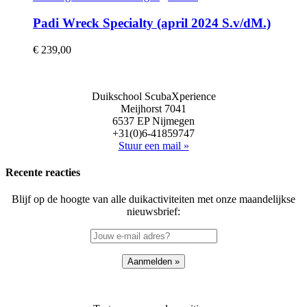
Padi Wreck Specialty (april 2024 S.v/dM.)
€
239,00
Duikschool ScubaXperience
Meijhorst 7041
6537 EP Nijmegen
+31(0)6-41859747
Stuur een mail »
Recente reacties
Blijf op de hoogte van alle duikactiviteiten met onze maandelijkse
nieuwsbrief: