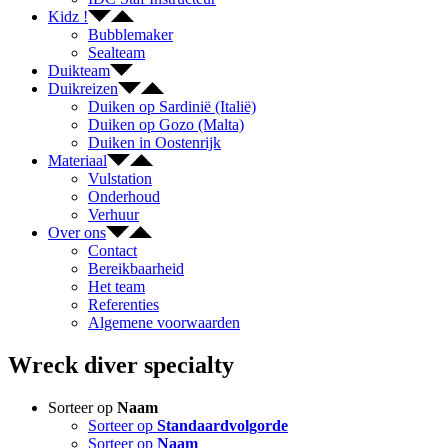
Kidz !
Bubblemaker
Sealteam
Duikteam
Duikreizen
Duiken op Sardinië (Italië)
Duiken op Gozo (Malta)
Duiken in Oostenrijk
Materiaal
Vulstation
Onderhoud
Verhuur
Over ons
Contact
Bereikbaarheid
Het team
Referenties
Algemene voorwaarden
Wreck diver specialty
Sorteer op
Naam
Sorteer op
Standaardvolgorde
Sorteer op
Naam