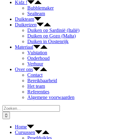
Kidz !
Bubblemaker
Sealteam
Duikteam
Duikreizen
Duiken op Sardinië (Italië)
Duiken op Gozo (Malta)
Duiken in Oostenrijk
Materiaal
Vulstation
Onderhoud
Verhuur
Over ons
Contact
Bereikbaarheid
Het team
Referenties
Algemene voorwaarden
Zoeken
naar:
Home
Cursussen
Proefduikles