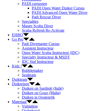
PADI cursussen
PADI Open Water Duiker Cursus
PADI Advanced Open Water Diver
Padi Rescue Diver
Specialties
Master Scuba Diver
Scuba Refresh Re-Activate
EHBO
Go Pro
Padi Divemaster Cursus
Assistent Instructeur
Open Water Scuba Instructeur (IDC)
Specialty Instructeur & MSDT
IDC Staf Instructeur
Kidz !
Bubblemaker
Sealteam
Duikteam
Duikreizen
Duiken op Sardinië (Italië)
Duiken op Gozo (Malta)
Duiken in Oostenrijk
Materiaal
Vulstation
Onderhoud