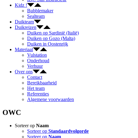
Kidz !
Bubblemaker
Sealteam
Duikteam
Duikreizen
Duiken op Sardinië (Italië)
Duiken op Gozo (Malta)
Duiken in Oostenrijk
Materiaal
Vulstation
Onderhoud
Verhuur
Over ons
Contact
Bereikbaarheid
Het team
Referenties
Algemene voorwaarden
OWC
Sorteer op
Naam
Sorteer op
Standaardvolgorde
Sorteer op
Naam