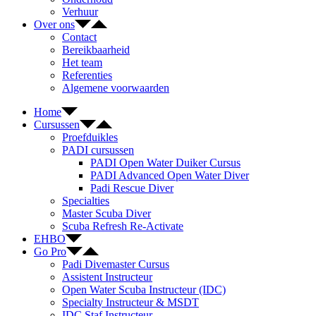
Verhuur
Over ons
Contact
Bereikbaarheid
Het team
Referenties
Algemene voorwaarden
Home
Cursussen
Proefduikles
PADI cursussen
PADI Open Water Duiker Cursus
PADI Advanced Open Water Diver
Padi Rescue Diver
Specialties
Master Scuba Diver
Scuba Refresh Re-Activate
EHBO
Go Pro
Padi Divemaster Cursus
Assistent Instructeur
Open Water Scuba Instructeur (IDC)
Specialty Instructeur & MSDT
IDC Staf Instructeur