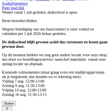
ScubaXperience
Facebook
X
YouTube
Google
Page load link
Reviews
Winkel vanaf 1 juli gesloten, duikschool is open.
Beste bezoeker/duiker,
Wegens beindiging van ons huurcontract is onze winkel en
vulstation per 1 juli 2026 helaas gesloten.
De duikschool blijft gewoon actief dus cursussen en lessen gaan
gewoon door.
Op dit moment hebben we nog geen andere locatie voor onze shop,
dus doen we bestellingen/service /aanschaf materialen vanuit onze
opslag locatie op afspraak.
Komende vulmomenten (stuur graag even een mailtje/appje/smsje
als je langskomt, dan houden we er rekening mee):
Vrijdag 7 aug. 12:00-13:00
Zondag 9 aug. 11:30-13:00
Vrijdag 14 aug. 12:00-13:00
Zondag 16 aug. 11:30-13:15
Sluiten
0