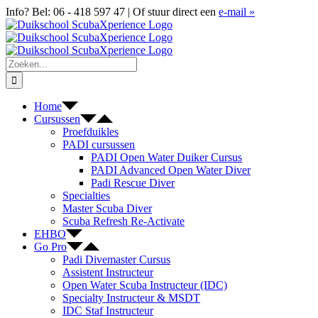
Ga
Facebook
X
YouTube
Google
Info? Bel: 06 - 418 597 47 | Of stuur direct een
e-mail
»
naar
Reviews
inhoud
Zoeken
naar:
Home
Cursussen
Proefduikles
PADI cursussen
PADI Open Water Duiker Cursus
PADI Advanced Open Water Diver
Padi Rescue Diver
Specialties
Master Scuba Diver
Scuba Refresh Re-Activate
EHBO
Go Pro
Padi Divemaster Cursus
Assistent Instructeur
Open Water Scuba Instructeur (IDC)
Specialty Instructeur & MSDT
IDC Staf Instructeur