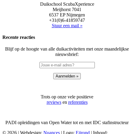
Duikschool ScubaXperience
Meijhorst 7041
6537 EP Nijmegen
+31(0)6-41859747
Stuur een mail »
Recente reacties
Blijf op de hoogte van alle duikactiviteiten met onze maandelijkse
nieuwsbrief:
Trots op onze vele positieve
reviews
en
referenties
PADI opleidingen van Open Water tot en met IDC stafinstructeur
©
2026 | Webdesign:
Nuances
| Logo:
Eijrond
| Inhoud: