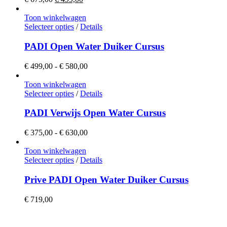
prijs
prijs
was:
is:
Toon winkelwagen
€ 675,00.
Dit
€ 499,00.
Selecteer opties
/
Details
product
heeft
PADI Open Water Duiker Cursus
meerdere
variaties.
Prijsklasse:
€
499,00
-
€
580,00
Deze
€ 499,00
optie
tot
Toon winkelwagen
kan
Dit
€ 580,00
Selecteer opties
/
Details
gekozen
product
worden
heeft
PADI Verwijs Open Water Cursus
op
meerdere
de
variaties.
Prijsklasse:
€
375,00
-
€
630,00
productpagina
Deze
€ 375,00
optie
tot
Toon winkelwagen
kan
€ 630,00
Selecteer opties
/
Details
gekozen
worden
Prive PADI Open Water Duiker Cursus
op
de
€
719,00
productpagina