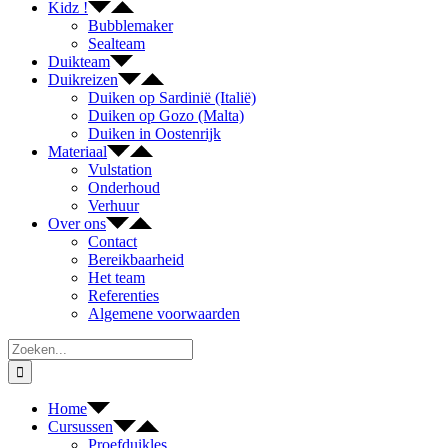
Kidz !
Bubblemaker
Sealteam
Duikteam
Duikreizen
Duiken op Sardinië (Italië)
Duiken op Gozo (Malta)
Duiken in Oostenrijk
Materiaal
Vulstation
Onderhoud
Verhuur
Over ons
Contact
Bereikbaarheid
Het team
Referenties
Algemene voorwaarden
Zoeken
naar:
Home
Cursussen
Proefduikles