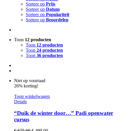
Sorteer op
Prijs
Sorteer op
Datum
Sorteer op
Populariteit
Sorteer op
Beoordelen
Toon
12 producten
Toon
12 producten
Toon
24 producten
Toon
36 producten
Niet op voorraad
26% korting!
Toon winkelwagen
Details
“Duik de winter door…” Padi openwater
cursus
Oorspronkelijke
Huidige
€
675,00
€
499,00